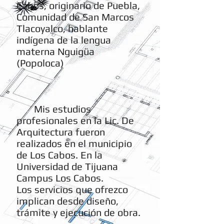
Cabos, originario de Puebla,
Comunidad de San Marcos
Tlacoyalco, hablante
indígena de la lengua
materna Nguigüa
(Popoloca)
Mis estudios
profesionales en la Lic. De
Arquitectura fueron
realizados en el municipio
de Los Cabos. En la
Universidad de Tijuana
Campus Los Cabos.
Los servicios que ofrezco
implican desde diseño,
trámite y ejecución de obra.